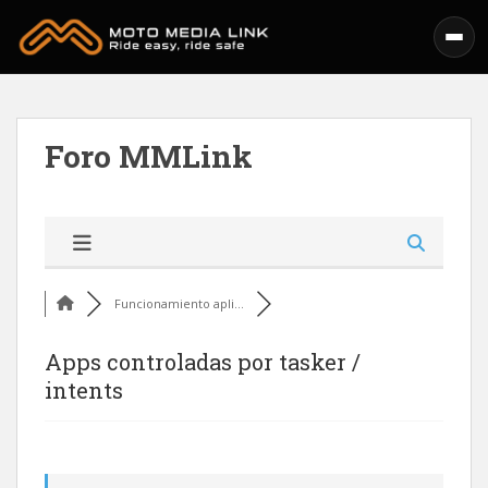
Skip to main content
Foro MMLink
Funcionamiento apli...
Apps controladas por tasker /
intents