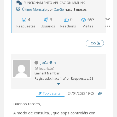
FUNCIONAMIENTO APLICACIÓN MMLINK
Último Mensaje
por
CarGo
hace 8 meses
4
3
0
653
Respuestas
Usuarios
Reactions
Visitas
RSS
JoCarBin
(@jocarbin)
Eminent Member
Registrado: hace 1 año
Respuestas: 28
24/04/2025 19:05
Topic starter
Buenos tardes,
A modo de consulta, ¿que apps controláis con