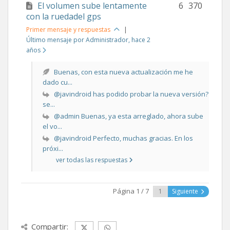
El volumen sube lentamente
6
370
con la ruedadel gps
Primer mensaje y respuestas
|
Último mensaje por Administrador
, hace 2
años
Buenas, con esta nueva actualización me he
dado cu...
@javindroid has podido probar la nueva versión?
se...
@admin Buenas, ya esta arreglado, ahora sube
el vo...
@javindroid Perfecto, muchas gracias. En los
próxi...
ver todas las respuestas
Página 1 / 7
Siguiente
Compartir: