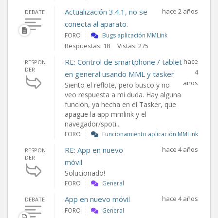
Actualización 3.4.1, no se
hace 2 años
DEBATE
conecta al aparato.
FORO
Bugs aplicación MMLink
Respuestas: 18
Vistas: 275
RE: Control de smartphone / tablet
hace
RESPON
DER
4
en general usando MML y tasker
años
Siento el reflote, pero busco y no
veo respuesta a mi duda. Hay alguna
función, ya hecha en el Tasker, que
apague la app mmlink y el
navegador/spoti...
FORO
Funcionamiento aplicación MMLink
RE: App en nuevo
hace 4 años
RESPON
DER
móvil
Solucionado!
FORO
General
App en nuevo móvil
hace 4 años
DEBATE
FORO
General