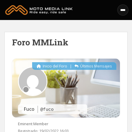
Skip to main content
Foro MMLink
Inicio del Foro
|
Últimos Mensajes
Fuco
@fuco
Eminent Member
Registrado: 19/02/2022 16:03