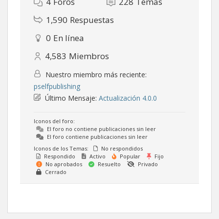
4
Foros
228
Temas
1,590
Respuestas
0
En línea
4,583
Miembros
Nuestro miembro más reciente:
pselfpublishing
Último Mensaje:
Actualización 4.0.0
Iconos del foro:
El foro no contiene publicaciones sin leer
El foro contiene publicaciones sin leer
Iconos de los Temas:
No respondidos
Respondido
Activo
Popular
Fijo
No aprobados
Resuelto
Privado
Cerrado