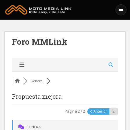
Skip to main content
Foro MMLink
General
Propuesta mejora
Página 2 / 2
Anterior
GENERAL