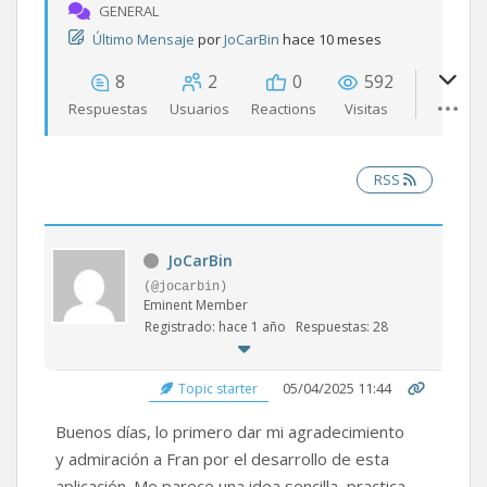
GENERAL
Último Mensaje
por
JoCarBin
hace 10 meses
8
2
0
592
Respuestas
Usuarios
Reactions
Visitas
RSS
JoCarBin
(@jocarbin)
Eminent Member
Registrado: hace 1 año
Respuestas: 28
05/04/2025 11:44
Topic starter
Buenos días, lo primero dar mi agradecimiento
y admiración a Fran por el desarrollo de esta
aplicación. Me parece una idea sencilla, practica