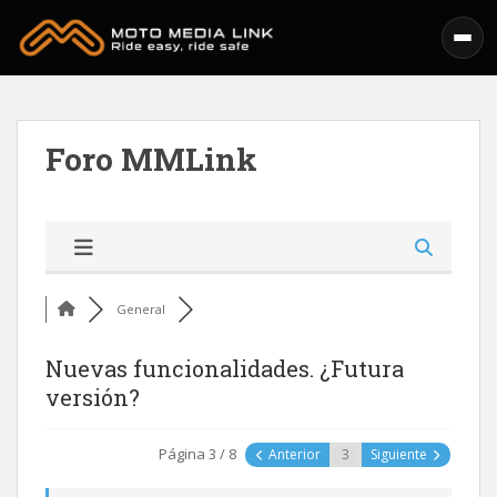
Skip to main content
Foro MMLink
General
Nuevas funcionalidades. ¿Futura
versión?
Página 3 / 8
Anterior
Siguiente