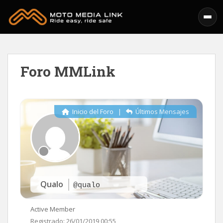
Skip to main content
Foro MMLink
Inicio del Foro
|
Últimos Mensajes
Qualo
@qualo
Active Member
Registrado: 26/01/2019 00:55