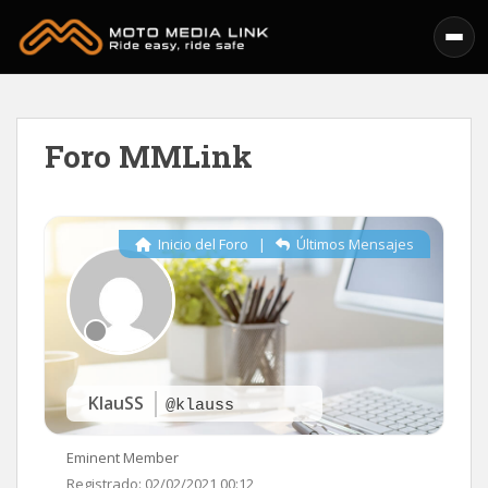
Skip to main content
Foro MMLink
Inicio del Foro
|
Últimos Mensajes
KlauSS
@klauss
Eminent Member
Registrado: 02/02/2021 00:12