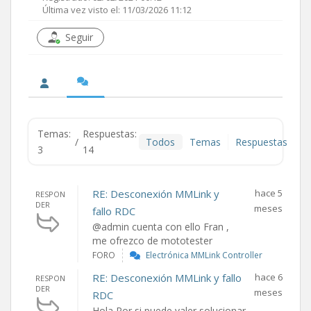
Última vez visto el: 11/03/2026 11:12
Seguir
Temas:
Respuestas:
/
Todos
Temas
Respuestas
3
14
RE: Desconexión MMLink y
hace 5
RESPON
DER
meses
fallo RDC
@admin cuenta con ello Fran ,
me ofrezco de mototester
FORO
Electrónica MMLink Controller
RE: Desconexión MMLink y fallo
hace 6
RESPON
DER
meses
RDC
Hola Por si puede valer solucionar