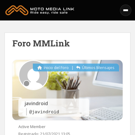
Skip to main content
Foro MMLink
Inicio del Foro
|
Últimos Mensajes
javindroid
@javindroid
Active Member
Registrado: 21/07/2021 13:05