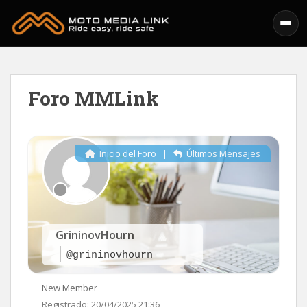
Skip to main content
Foro MMLink
Inicio del Foro
|
Últimos Mensajes
GrininovHourn
@grininovhourn
New Member
Registrado: 20/04/2025 21:36