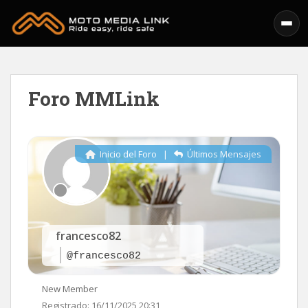
Skip to main content
Foro MMLink
Inicio del Foro
|
Últimos Mensajes
francesco82
@francesco82
New Member
Registrado: 16/11/2025 20:31