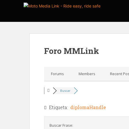
Skip to main content
Foro MMLink
Forums
Members
Recent Pos
Buscar
Etiqueta:
diplomaHandle
Buscar Frase: