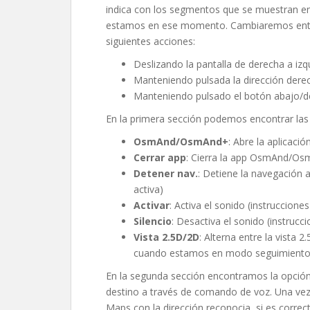
indica con los segmentos que se muestran en 
estamos en ese momento. Cambiaremos entre 
siguientes acciones:
Deslizando la pantalla de derecha a izq
Manteniendo pulsada la dirección der
Manteniendo pulsado el botón abajo/de
En la primera sección podemos encontrar las 
OsmAnd/OsmAnd+
: Abre la aplicac
Cerrar app
: Cierra la app OsmAnd/O
Detener nav.
: Detiene la navegación
activa)
Activar
: Activa el sonido (instrucci
Silencio
: Desactiva el sonido (instru
Vista 2.5D/2D
: Alterna entre la vist
cuando estamos en modo seguimiento,
En la segunda sección encontramos la opció
destino a través de comando de voz. Una vez 
Maps con la dirección reconocia, si es corre