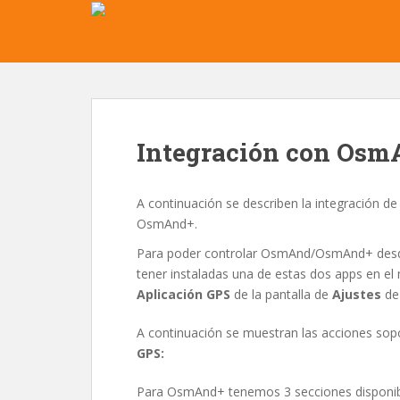
S
k
i
p
t
o
m
Integración con Os
a
i
n
A continuación se describen la integración 
c
OsmAnd+.
o
Para poder controlar OsmAnd/OsmAnd+ desd
n
tener instaladas una de estas dos apps en el 
t
Aplicación GPS
de la pantalla de
Ajustes
de 
e
n
A continuación se muestran las acciones so
t
GPS:
Para OsmAnd+ tenemos 3 secciones disponibl