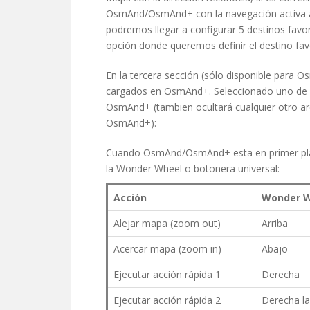
OsmAnd/OsmAnd+ con la navegación activa a e
podremos llegar a configurar 5 destinos favo
opción donde queremos definir el destino favor
En la tercera sección (sólo disponible para 
cargados en OsmAnd+. Seleccionado uno de 
OsmAnd+ (tambien ocultará cualquier otro a
OsmAnd+):
Cuando OsmAnd/OsmAnd+ esta en primer plan
la Wonder Wheel o botonera universal:
Acción
Wonder W
Alejar mapa (zoom out)
Arriba
Acercar mapa (zoom in)
Abajo
Ejecutar acción rápida 1
Derecha
Ejecutar acción rápida 2
Derecha l