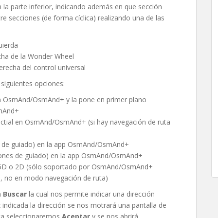
la parte inferior, indicando además en que sección
secciones (de forma cíclica) realizando una de las
uierda
echa de la Wonder Wheel
recha del control universal
siguientes opciones:
ión OsmAnd/OsmAnd+ y la pone en primer plano
smAnd+
 actial en OsmAnd/OsmAnd+ (si hay navegación de ruta
ones de guiado) en la app OsmAnd/OsmAnd+
cciones de guiado) en la app OsmAnd/OsmAnd+
a 2.5D o 2D (sólo soportado por OsmAnd/OsmAnd+
 no en modo navegación de ruta)
n
Buscar
la cual nos permite indicar una dirección
indicada la dirección se nos motrará una pantalla de
cta seleccionaremos
Aceptar
y se nos abrirá